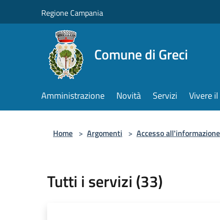
Salta al contenuto principale
Regione Campania
Comune di Greci
Amministrazione
Novità
Servizi
Vivere 
Home
>
Argomenti
>
Accesso all'informazione
Tutti i servizi (33)