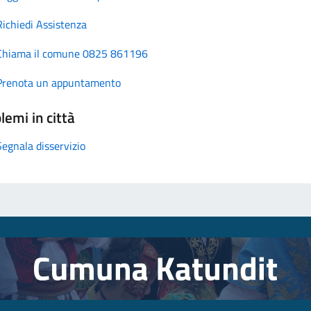
Richiedi Assistenza
Chiama il comune 0825 861196
Prenota un appuntamento
lemi in città
Segnala disservizio