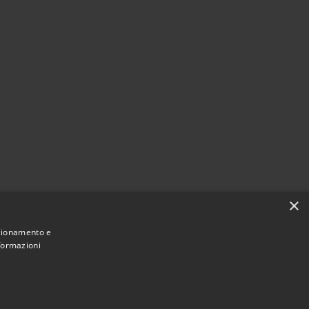
×
nzionamento e
nformazioni