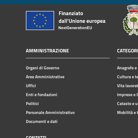
AMMINISTRAZIONE
CATEGORI
Organi di Governo
Anagrafe e 
Aree Amministrative
Cultura e t
Uffici
Vita lavora
Enti e fondazioni
Imprese e
Politici
Catasto e u
Personale Amministrativo
Mobilità e 
Documenti e dati
CONTATTI