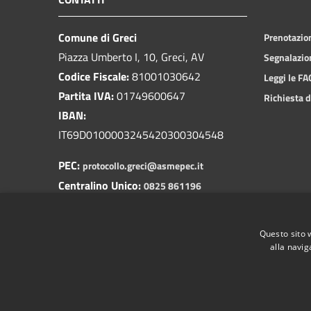
Comune di Greci
Prenotazi
Piazza Umberto I, 10, Greci, AV
Segnalazio
Codice Fiscale:
81001030642
Leggi le FA
Partita IVA:
01749600647
Richiesta d
IBAN:
IT69D0100003245420300304548
PEC:
protocollo.greci@asmepec.it
Centralino Unico:
0825 861196
Carabinieri:
0825 861055
Commissariato:
0825 829311
Questo sito 
alla navig