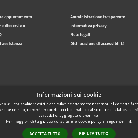
one appuntamento
Amministrazione trasparente
ne disservizio
Informativa privacy
Q
Note legali
i assistenza
Dichiarazione di accessibilità
Informazioni sui cookie
web utilizza cookie tecnici e assimilati strettamente necessari al corretto fu
azione del sito, nonché un cookie tecnico analitico al solo fine di elaborare i
statistiche, aggregate e anonime.
Per maggiori dettagli, può consultare la cookie policy al seguente
link
RIFIUTA TUTTO
ACCETTA TUTTO