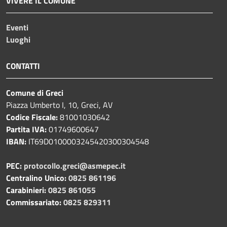
VIVERE IL COMUNE
Eventi
Luoghi
CONTATTI
Comune di Greci
Piazza Umberto I, 10, Greci, AV
Codice Fiscale:
81001030642
Partita IVA:
01749600647
IBAN:
IT69D0100003245420300304548
PEC:
protocollo.greci@asmepec.it
Centralino Unico:
0825 861196
Carabinieri:
0825 861055
Commissariato:
0825 829311