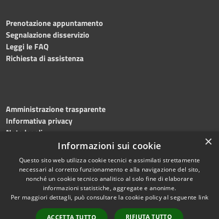
Prenotazione appuntamento
Segnalazione disservizio
Leggi le FAQ
Richiesta di assistenza
Amministrazione trasparente
Informativa privacy
Note legali
×
Dichiarazione di accessibilità
Informazioni sui cookie
Questo sito web utilizza cookie tecnici e assimilati strettamente
necessari al corretto funzionamento e alla navigazione del sito,
nonché un cookie tecnico analitico al solo fine di elaborare
informazioni statistiche, aggregate e anonime.
RSS
Copyright © 2026 • Comune di
Per maggiori dettagli, può consultare la cookie policy al seguente
link
Accessibilità
Greci • Powered by
Privacy
Municipium
Accesso
•
RIFIUTA TUTTO
ACCETTA TUTTO