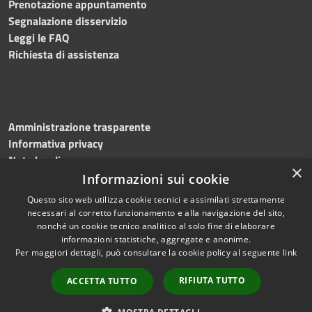
Prenotazione appuntamento
Segnalazione disservizio
Leggi le FAQ
Richiesta di assistenza
Amministrazione trasparente
Informativa privacy
Note legali
×
Dichiarazione di accessibilità
Informazioni sui cookie
Questo sito web utilizza cookie tecnici e assimilati strettamente
necessari al corretto funzionamento e alla navigazione del sito,
nonché un cookie tecnico analitico al solo fine di elaborare
informazioni statistiche, aggregate e anonime.
RSS
Copyright © 2026 • Comune di
Per maggiori dettagli, può consultare la cookie policy al seguente
link
Accessibilità
Greci • Powered by
Privacy
Municipium
Accesso
•
RIFIUTA TUTTO
ACCETTA TUTTO
Cookie
redazione
Mappa del sito