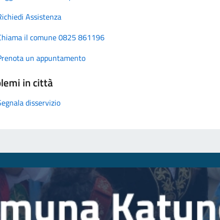
Richiedi Assistenza
Chiama il comune 0825 861196
Prenota un appuntamento
lemi in città
Segnala disservizio