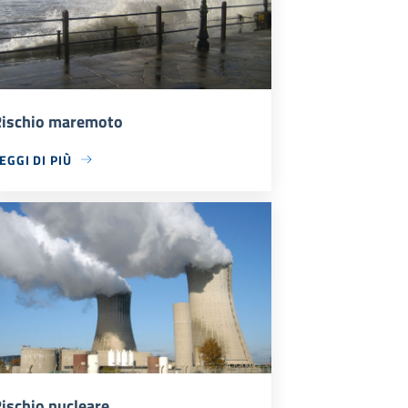
ischio maremoto
EGGI DI PIÙ
ischio nucleare