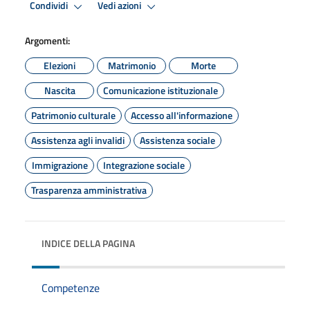
Condividi
Vedi azioni
Argomenti:
Elezioni
Matrimonio
Morte
Nascita
Comunicazione istituzionale
Patrimonio culturale
Accesso all'informazione
Assistenza agli invalidi
Assistenza sociale
Immigrazione
Integrazione sociale
Trasparenza amministrativa
INDICE DELLA PAGINA
Competenze