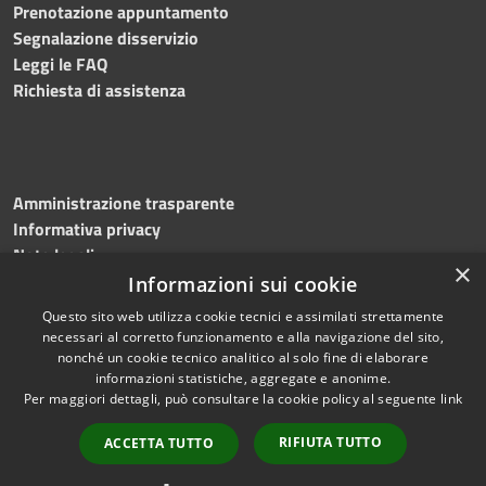
Prenotazione appuntamento
Segnalazione disservizio
Leggi le FAQ
Richiesta di assistenza
Amministrazione trasparente
Informativa privacy
Note legali
×
Dichiarazione di accessibilità
Informazioni sui cookie
Questo sito web utilizza cookie tecnici e assimilati strettamente
necessari al corretto funzionamento e alla navigazione del sito,
nonché un cookie tecnico analitico al solo fine di elaborare
informazioni statistiche, aggregate e anonime.
RSS
Copyright © 2026 • Comune di
Per maggiori dettagli, può consultare la cookie policy al seguente
link
Accessibilità
Greci • Powered by
Privacy
Municipium
Accesso
•
RIFIUTA TUTTO
ACCETTA TUTTO
Cookie
redazione