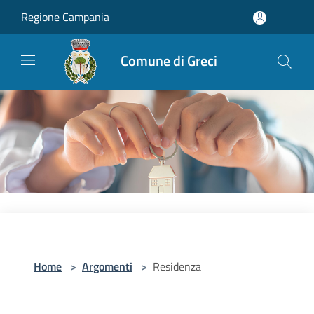
Salta al contenuto principale
Regione Campania
Comune di Greci
Home
>
Argomenti
>
Residenza