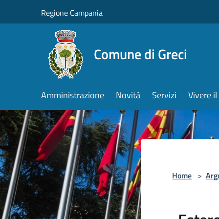
Salta al contenuto principale
Regione Campania
Comune di Greci
Amministrazione
Novità
Servizi
Vivere 
Home
>
Arg