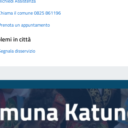
Richiedi Assistenza
Chiama il comune 0825 861196
Prenota un appuntamento
lemi in città
Segnala disservizio