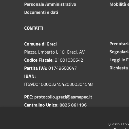
Personale Amministrativo
Mobilità e
Documenti e dati
CONTATTI
Prenotaz
Comune di Greci
Segnalazi
Piazza Umberto I, 10, Greci, AV
Leggi le 
Codice Fiscale:
81001030642
Richiesta
Partita IVA:
01749600647
IBAN:
IT69D0100003245420300304548
PEC:
protocollo.greci@asmepec.it
Centralino Unico:
0825 861196
Carabinieri:
0825 861055
Commissariato:
0825 829311
Questo sito 