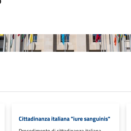
o
Cittadinanza italiana "iure sanguinis"
Procedimento di cittadinanza italiana