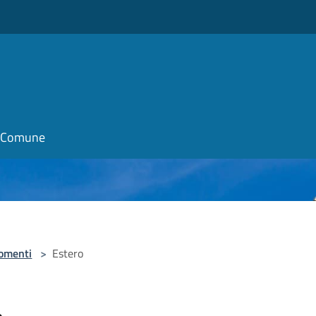
il Comune
omenti
>
Estero