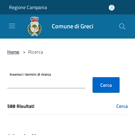
Salta al contenuto principale
Regione Campania
Comune di Greci
Home
>
Ricerca
Inserisci i termini di ricerca
Cerca
588 Risultati
Cerca
[results] Risultati