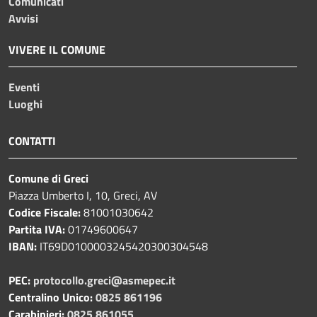
Comunicati
Avvisi
VIVERE IL COMUNE
Eventi
Luoghi
CONTATTI
Comune di Greci
Piazza Umberto I, 10, Greci, AV
Codice Fiscale:
81001030642
Partita IVA:
01749600647
IBAN:
IT69D0100003245420300304548
PEC:
protocollo.greci@asmepec.it
Centralino Unico:
0825 861196
Carabinieri:
0825 861055