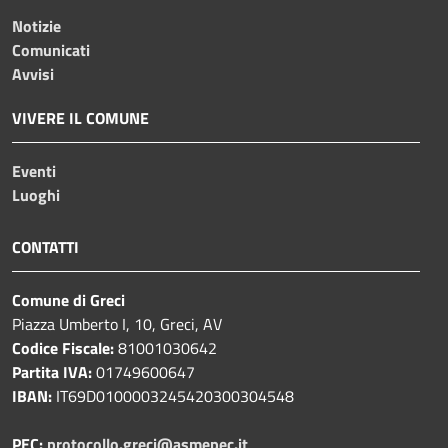
Notizie
Comunicati
Avvisi
VIVERE IL COMUNE
Eventi
Luoghi
CONTATTI
Comune di Greci
Piazza Umberto I, 10, Greci, AV
Codice Fiscale:
81001030642
Partita IVA:
01749600647
IBAN:
IT69D0100003245420300304548
PEC:
protocollo.greci@asmepec.it