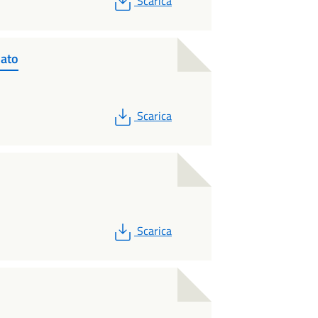
Scarica
mato
PDF
Scarica
PDF
Scarica