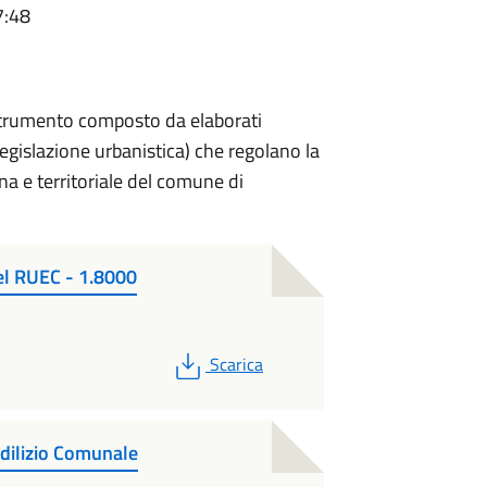
7:48
trumento composto da elaborati
legislazione urbanistica) che regolano la
na e territoriale del comune di
el RUEC - 1.8000
PDF
Scarica
dilizio Comunale