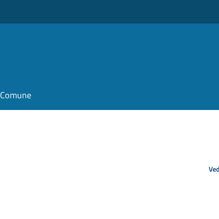
il Comune
Ved