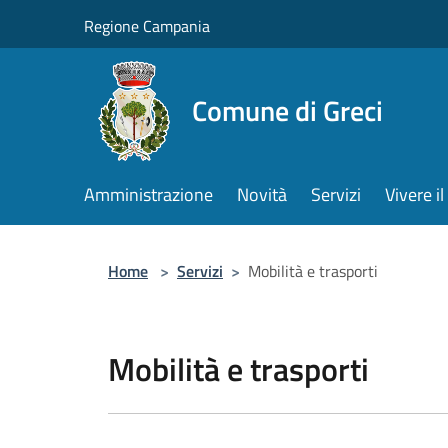
Salta al contenuto principale
Regione Campania
Comune di Greci
Amministrazione
Novità
Servizi
Vivere 
Home
>
Servizi
>
Mobilità e trasporti
Mobilità e trasporti