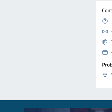
Cont
Prob