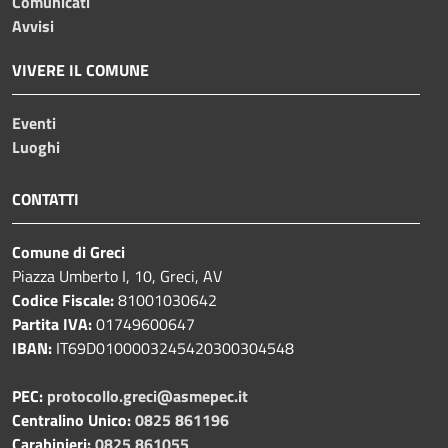
Comunicati
Avvisi
VIVERE IL COMUNE
Eventi
Luoghi
CONTATTI
Comune di Greci
Piazza Umberto I, 10, Greci, AV
Codice Fiscale:
81001030642
Partita IVA:
01749600647
IBAN:
IT69D0100003245420300304548
PEC:
protocollo.greci@asmepec.it
Centralino Unico:
0825 861196
Carabinieri:
0825 861055