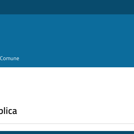
il Comune
blica