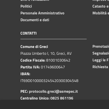
Politici
Catasto e
Personale Amministrativo
Mobilità e
Documenti e dati
CONTATTI
Prenotaz
Comune di Greci
Segnalazi
Piazza Umberto I, 10, Greci, AV
Leggi le 
Codice Fiscale:
81001030642
Richiesta
Partita IVA:
01749600647
IBAN:
IT69D0100003245420300304548
PEC:
protocollo.greci@asmepec.it
Centralino Unico:
0825 861196
Carabinieri:
0825 861055