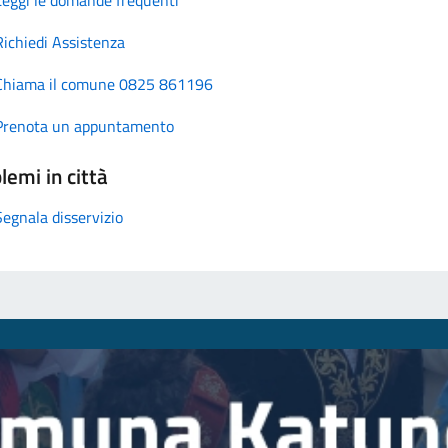
Richiedi Assistenza
Chiama il comune 0825 861196
Prenota un appuntamento
lemi in città
Segnala disservizio