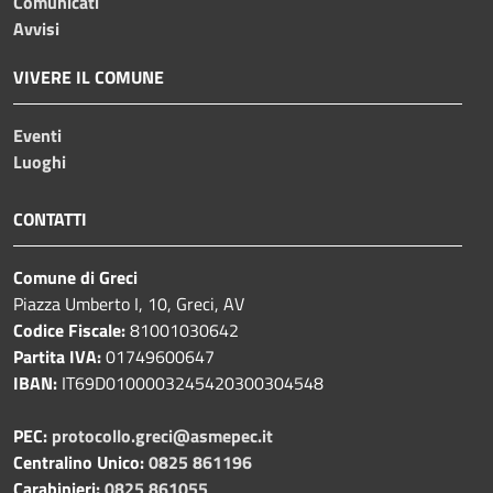
Comunicati
Avvisi
VIVERE IL COMUNE
Eventi
Luoghi
CONTATTI
Comune di Greci
Piazza Umberto I, 10, Greci, AV
Codice Fiscale:
81001030642
Partita IVA:
01749600647
IBAN:
IT69D0100003245420300304548
PEC:
protocollo.greci@asmepec.it
Centralino Unico:
0825 861196
Carabinieri:
0825 861055