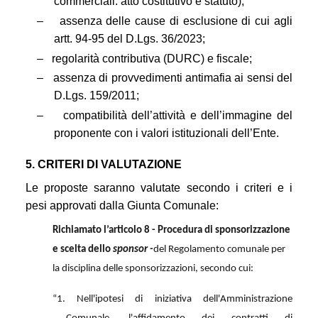
commerciali: atto costitutivo e statuto);
–
assenza delle cause di esclusione di cui agli
artt. 94-95 del D.Lgs. 36/2023;
–
regolarità contributiva (DURC) e fiscale;
–
assenza di provvedimenti antimafia ai sensi del
D.Lgs. 159/2011;
–
compatibilità dell’attività e dell’immagine del
proponente con i valori istituzionali dell’Ente.
5. CRITERI DI VALUTAZIONE
Le proposte saranno valutate secondo i criteri e i
pesi approvati dalla Giunta Comunale:
Richiamato
l’articolo 8 -
Procedura di sponsorizzazione
e scelta dello
sponsor
-
del
Regolamento comunale per
la disciplina delle sponsorizzazion
i, secondo cui:
“1. Nell'ipotesi di iniziativa dell'Amministrazione