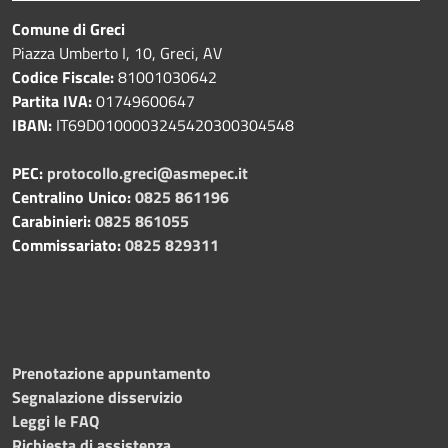
Comune di Greci
Piazza Umberto I, 10, Greci, AV
Codice Fiscale:
81001030642
Partita IVA:
01749600647
IBAN:
IT69D0100003245420300304548
PEC:
protocollo.greci@asmepec.it
Centralino Unico:
0825 861196
Carabinieri:
0825 861055
Commissariato:
0825 829311
Prenotazione appuntamento
Segnalazione disservizio
Leggi le FAQ
Richiesta di assistenza