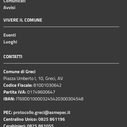
Comunicati
Avvisi
VIVERE IL COMUNE
Eventi
Luoghi
CONTATTI
Comune di Greci
Piazza Umberto I, 10, Greci, AV
Codice Fiscale:
81001030642
Partita IVA:
01749600647
IBAN:
IT69D0100003245420300304548
PEC:
protocollo.greci@asmepec.it
Centralino Unico:
0825 861196
Carabinieri:
0825 861055