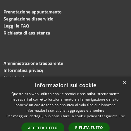
Prenotazione appuntamento
Segnalazione disservizio
Leggi le FAQ
Richiesta di assistenza
Amministrazione trasparente
Informativa privacy
Note legali
×
Dichiarazione di accessibilità
Informazioni sui cookie
Questo sito web utilizza cookie tecnici e assimilati strettamente
necessari al corretto funzionamento e alla navigazione del sito,
nonché un cookie tecnico analitico al solo fine di elaborare
informazioni statistiche, aggregate e anonime.
RSS
Copyright © 2026 • Comune di
Per maggiori dettagli, può consultare la cookie policy al seguente
link
Accessibilità
Greci • Powered by
Privacy
Municipium
Accesso
•
RIFIUTA TUTTO
ACCETTA TUTTO