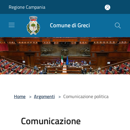
Salta al contenuto principale
Regione Campania
Comune di Greci
Home
>
Argomenti
>
Comunicazione politica
Comunicazione