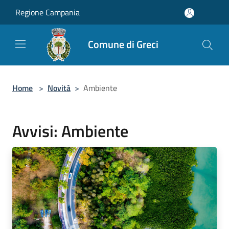
Salta al contenuto principale
Regione Campania
Comune di Greci
Home
>
Novità
>
Ambiente
Avvisi: Ambiente